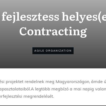
 fejlesztess helyes(
Contracting
AGILE ORGANIZATION
tési projektet rendelnek meg Magyarországon, ámde ú
tapasztalataiból.A legtöbb megbízó a mai napig vala
erfejlesztési megrendelését.