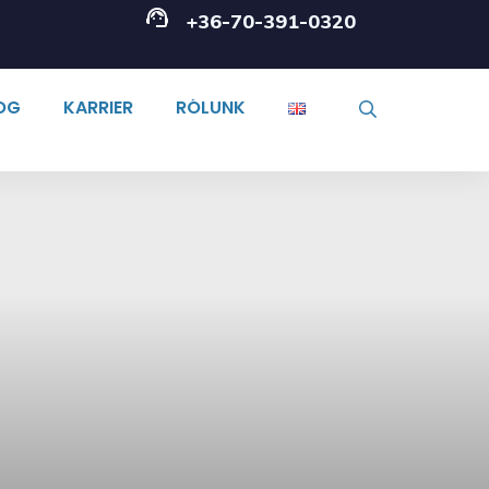
+36-70-391-0320
OG
KARRIER
RÓLUNK