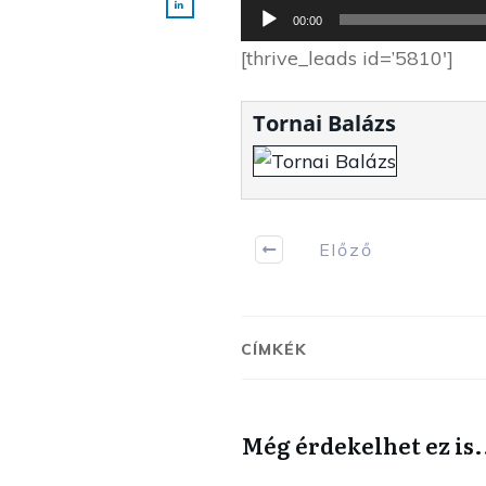
Audio
00:00
Player
[thrive_leads id=’5810′]
Tornai Balázs
Előző
CÍMKÉK
Még érdekelhet ez is.