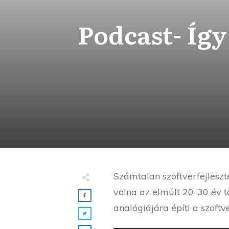
Podcast- Így
Számtalan szoftverfejlesz
volna az elmúlt 20-30 év 
analógiájára építi a szoftv