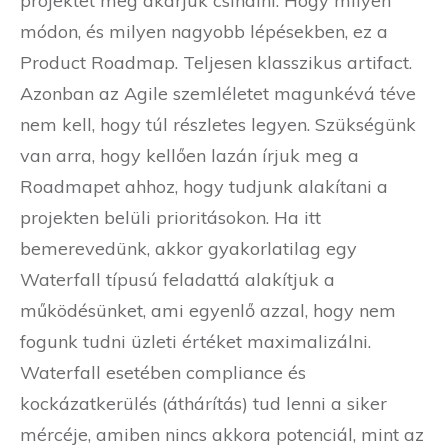
projektet meg akarjuk csinálni. Hogy milyen
módon, és milyen nagyobb lépésekben, ez a
Product Roadmap. Teljesen klasszikus artifact.
Azonban az Agile szemléletet magunkévá téve
nem kell, hogy túl részletes legyen. Szükségünk
van arra, hogy kellően lazán írjuk meg a
Roadmapet ahhoz, hogy tudjunk alakítani a
projekten belüli prioritásokon. Ha itt
bemerevedünk, akkor gyakorlatilag egy
Waterfall típusú feladattá alakítjuk a
működésünket, ami egyenlő azzal, hogy nem
fogunk tudni üzleti értéket maximalizálni.
Waterfall esetében compliance és
kockázatkerülés (áthárítás) tud lenni a siker
mércéje, amiben nincs akkora potenciál, mint az