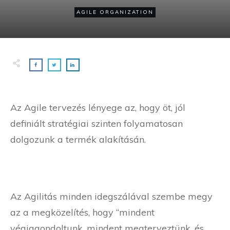
AGILE ORGANIZATION
Az Agile tervezés lényege az, hogy öt, jól
definiált stratégiai szinten folyamatosan
dolgozunk a termék alakításán.
Az Agilitás minden idegszálával szembe megy
az a megközelítés, hogy “mindent
végiggondoltunk, mindent megterveztünk, és